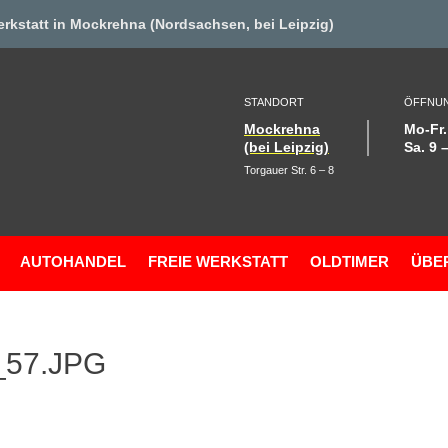
erkstat
t in Mockrehna (Nordsachsen, bei Leipzig)
STANDORT
ÖFFNUN
Mockrehna
Mo-Fr.
(bei Leipzig)
Sa. 9 
Torgauer Str. 6 – 8
AUTOHANDEL
FREIE WERKSTATT
OLDTIMER
ÜBE
_57.JPG