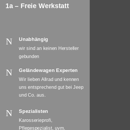
1a – Freie Werkstatt
N
Unabhängig
wir sind an keinen Hersteller
gebunden
N
Geländewagen Experten
Wir lieben Allrad und kennen
uns entsprechend gut bei Jeep
und Co. aus.
N
Spezialisten
Karosserieprofi,
Pflegespezialist, uvm.