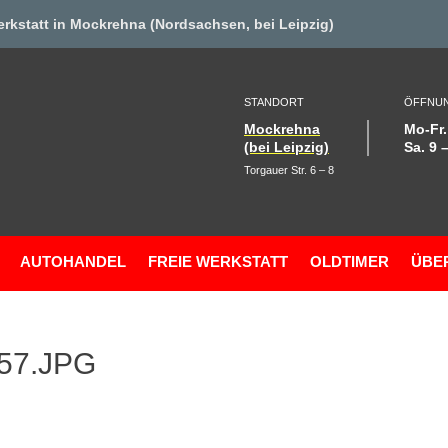
erkstat
t in Mockrehna (Nordsachsen, bei Leipzig)
STANDORT
ÖFFNUN
Mockrehna
Mo-Fr.
(bei Leipzig)
Sa. 9 
Torgauer Str. 6 – 8
AUTOHANDEL
FREIE WERKSTATT
OLDTIMER
ÜBE
_57.JPG