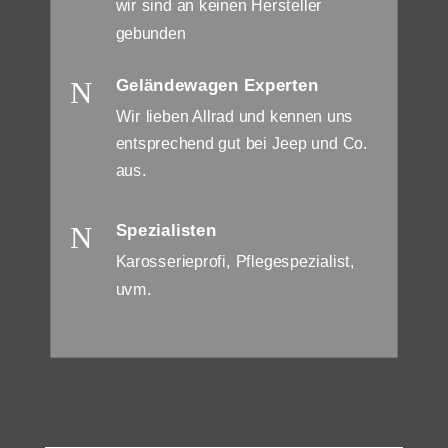
wir sind an keinen Hersteller
gebunden
N
Geländewagen Experten
Wir lieben Allrad und kennen uns
entsprechend gut bei Jeep und Co.
aus.
N
Spezialisten
Karosserieprofi, Pflegespezialist,
uvm.