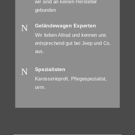
wir sind an keinen Hersteller
gebunden
N
Geländewagen Experten
Wir lieben Allrad und kennen uns
entsprechend gut bei Jeep und Co.
aus.
N
Spezialisten
Karosserieprofi, Pflegespezialist,
uvm.