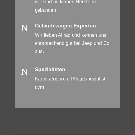
wir sind an keinen Hersteller
gebunden
N
Geländewagen Experten
Wir lieben Allrad und kennen uns
entsprechend gut bei Jeep und Co.
aus.
N
Spezialisten
Karosserieprofi, Pflegespezialist,
uvm.