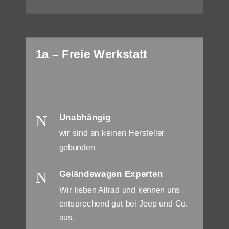
1a – Freie Werkstatt
N
Unabhängig
wir sind an keinen Hersteller
gebunden
N
Geländewagen Experten
Wir lieben Allrad und kennen uns
entsprechend gut bei Jeep und Co.
aus.