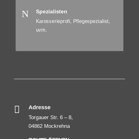
N
Spezialisten
Karosserieprofi, Pflegespezialist,
uvm.

Adresse
Torgauer Str. 6 – 8,
04862 Mockrehna