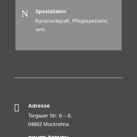
N
Spezialisten
Karosserieprofi, Pflegespezialist,
uvm.

Adresse
Torgauer Str. 6 – 8,
04862 Mockrehna