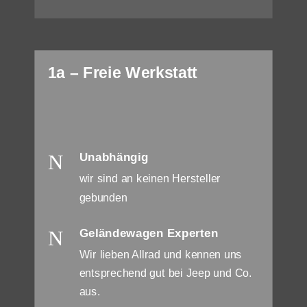
1a – Freie Werkstatt
N
Unabhängig
wir sind an keinen Hersteller
gebunden
N
Geländewagen Experten
Wir lieben Allrad und kennen uns
entsprechend gut bei Jeep und Co.
aus.