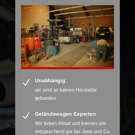
Unabhängig
N
wir sind an keinen Hersteller
gebunden
Geländewagen Experten
N
Wir lieben Allrad und kennen uns
entsprechend gut bei Jeep und Co.