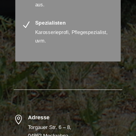
aus.
Spezialisten
N
Karosserieprofi, Pflegespezialist,
uvm.
Adresse

Torgauer Str. 6 – 8,
04862 Mockrehna