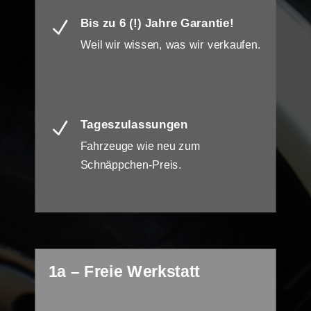
Bis zu 6 (!) Jahre Garantie!
N
Weil wir wissen, was wir verkaufen.
Tageszulassungen
N
Fahrzeuge wie neu zum
Schnäppchen-Preis.
1a – Freie Werkstatt