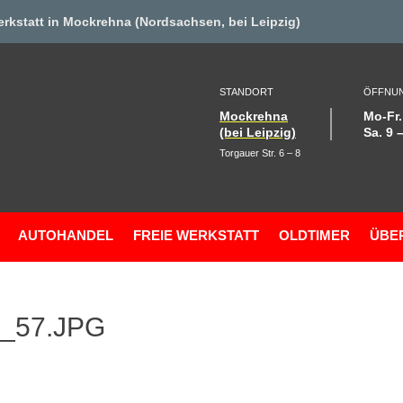
erkstat
t in Mockrehna (Nordsachsen, bei Leipzig)
STANDORT
ÖFFNUN
Mockrehna
Mo-Fr.
(bei Leipzig)
Sa. 9 
Torgauer Str. 6 – 8
AUTOHANDEL
FREIE WERKSTATT
OLDTIMER
ÜBE
5_57.JPG