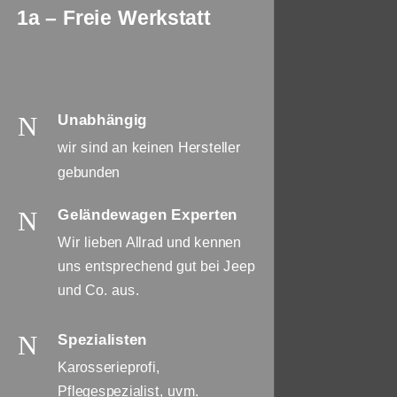
1a – Freie Werkstatt
N
Unabhängig
wir sind an keinen Hersteller
gebunden
N
Geländewagen Experten
Wir lieben Allrad und kennen
uns entsprechend gut bei Jeep
und Co. aus.
N
Spezialisten
Karosserieprofi,
Pflegespezialist, uvm.