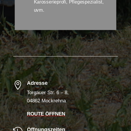
Karosserieprofi, Pflegespezialist,
uvm.
Adresse

Torgauer Str. 6 – 8,
04862 Mockrehna
ROUTE ÖFFNEN
Öffnungszeiten