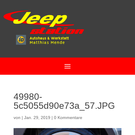
49980-
5c5055d90e73a_57.JPG
von
|
Jan. 29, 2019
|
0 Kommentare