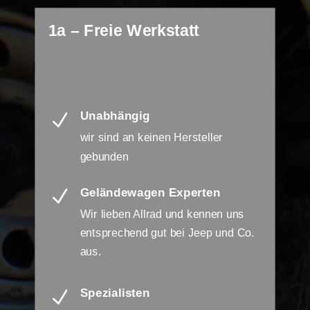
1a – Freie Werkstatt
Unabhängig
N
wir sind an keinen Hersteller
gebunden
Geländewagen Experten
N
Wir lieben Allrad und kennen uns
entsprechend gut bei Jeep und Co.
aus.
Spezialisten
N