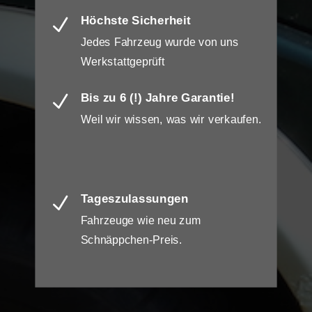
Höchste Sicherheit
N
Jedes Fahrzeug wurde von uns
Werkstattgeprüft
Bis zu 6 (!) Jahre Garantie!
N
Weil wir wissen, was wir verkaufen.
Tageszulassungen
N
Fahrzeuge wie neu zum
Schnäppchen-Preis.