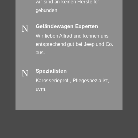
wir sind an keinen Hersteller
gebunden
N
Geländewagen Experten
Wir lieben Allrad und kennen uns
entsprechend gut bei Jeep und Co.
aus.
N
Spezialisten
Karosserieprofi, Pflegespezialist,
uvm.