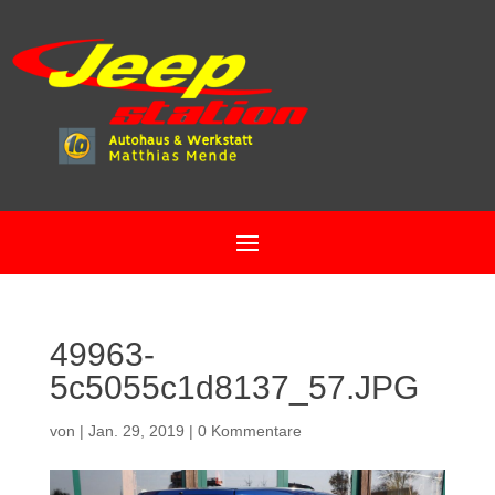
49963-
5c5055c1d8137_57.JPG
von
|
Jan. 29, 2019
|
0 Kommentare