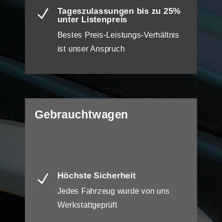
Tageszulassungen bis zu 25%
N
unter Listenpreis
Bestes Preis-Leistungs-Verhältnis
ist unser Anspruch
Gebrauchtwagen
Höchste Sicherheit
N
Jedes Fahrzeug wurde von uns
Werkstattgeprüft