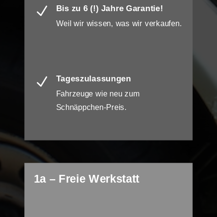
Bis zu 6 (!) Jahre Garantie!
N
Weil wir wissen, was wir verkaufen.
Tageszulassungen
N
Fahrzeuge wie neu zum
Schnäppchen-Preis.
1a – Freie Werkstatt