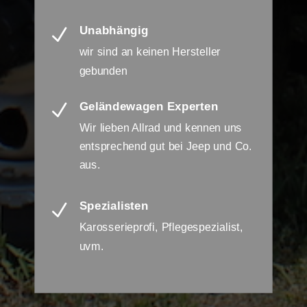
Unabhängig
N
wir sind an keinen Hersteller
gebunden
Geländewagen Experten
N
Wir lieben Allrad und kennen uns
entsprechend gut bei Jeep und Co.
aus.
Spezialisten
N
Karosserieprofi, Pflegespezialist,
uvm.