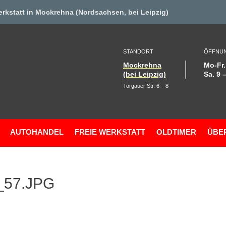
erkstat
t in Mockrehna (Nordsachsen, bei Leipzig)
STANDORT
ÖFFNUN
Mockrehna
Mo-Fr.
(bei Leipzig)
Sa. 9 
Torgauer Str. 6 – 8
AUTOHANDEL
FREIE WERKSTATT
OLDTIMER
ÜBE
_57.JPG