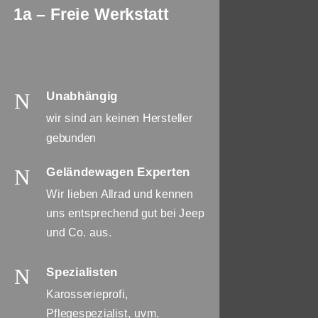
1a – Freie Werkstatt
N
Unabhängig
wir sind an keinen Hersteller
gebunden
N
Geländewagen Experten
Wir lieben Allrad und kennen
uns entsprechend gut bei Jeep
und Co. aus.
N
Spezialisten
Karosserieprofi,
Pflegespezialist, uvm.