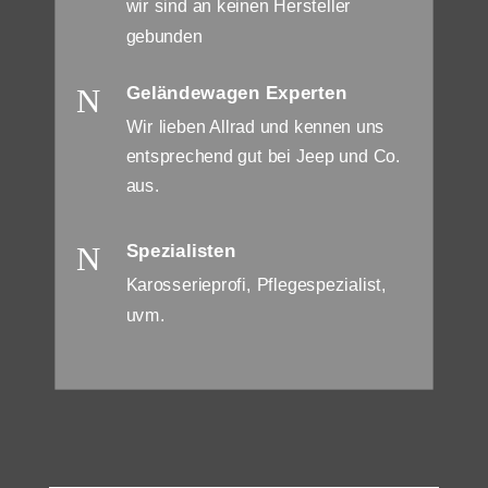
wir sind an keinen Hersteller
gebunden
N
Geländewagen Experten
Wir lieben Allrad und kennen uns
entsprechend gut bei Jeep und Co.
aus.
N
Spezialisten
Karosserieprofi, Pflegespezialist,
uvm.