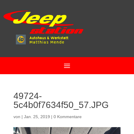
49724-
5c4b0f7634f50_57.JPG
von
|
Jan. 25, 2019
|
0 Kommentare