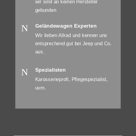
wir sind an keinen Hersteller
gebunden
N
Geländewagen Experten
Wir lieben Allrad und kennen uns
entsprechend gut bei Jeep und Co.
aus.
N
Spezialisten
Karosserieprofi, Pflegespezialist,
uvm.