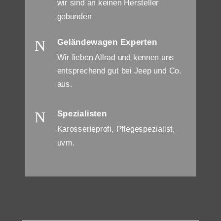
wir sind an keinen Hersteller
gebunden
N
Geländewagen Experten
Wir lieben Allrad und kennen uns
entsprechend gut bei Jeep und Co.
aus.
N
Spezialisten
Karosserieprofi, Pflegespezialist,
uvm.