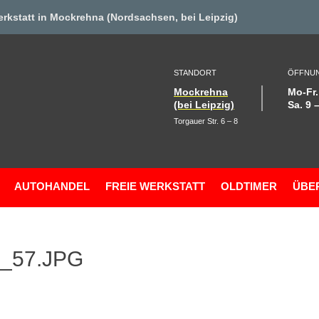
erkstat
t in Mockrehna (Nordsachsen, bei Leipzig)
STANDORT
ÖFFNUN
Mockrehna
Mo-Fr.
(bei Leipzig)
Sa. 9 
Torgauer Str. 6 – 8
AUTOHANDEL
FREIE WERKSTATT
OLDTIMER
ÜBE
b_57.JPG