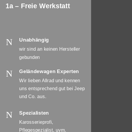
1a – Freie Werkstatt
N
Unabhängig
wir sind an keinen Hersteller
gebunden
N
Geländewagen Experten
Wir lieben Allrad und kennen
uns entsprechend gut bei Jeep
und Co. aus.
N
Spezialisten
Karosserieprofi,
Pflegespezialist, uvm.