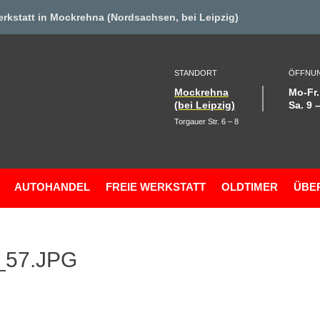
erkstat
t in Mockrehna (Nordsachsen, bei Leipzig)
STANDORT
ÖFFNUN
Mockrehna
Mo-Fr.
(bei Leipzig)
Sa. 9 
Torgauer Str. 6 – 8
AUTOHANDEL
FREIE WERKSTATT
OLDTIMER
ÜBE
_57.JPG