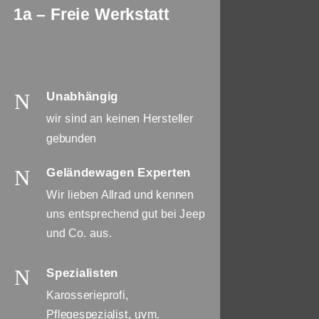
1a – Freie Werkstatt
N
Unabhängig
wir sind an keinen Hersteller
gebunden
N
Geländewagen Experten
Wir lieben Allrad und kennen
uns entsprechend gut bei Jeep
und Co. aus.
N
Spezialisten
Karosserieprofi,
Pflegespezialist, uvm.